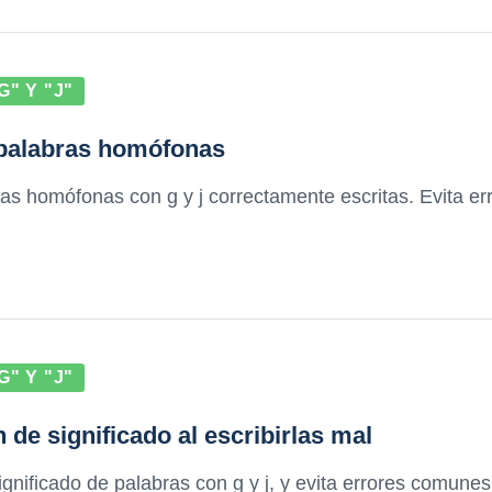
" Y "J"
en palabras homófonas
s homófonas con g y j correctamente escritas. Evita erro
" Y "J"
 de significado al escribirlas mal
ignificado de palabras con g y j, y evita errores comunes