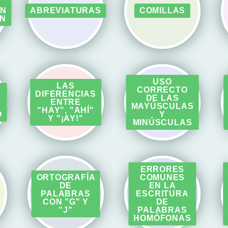
ÓN
ABREVIATURAS
COMILLAS
ÓN
USO
LAS
CORRECTO
DIFERENCIAS
DE LAS
ENTRE
MAYÚSCULAS
"HAY", "AHÍ"
O
Y
Y "¡AY!"
MINÚSCULAS
ERRORES
ORTOGRAFÍA
COMUNES
DE
EN LA
PALABRAS
ESCRITURA
CON "G" Y
DE
"J"
PALABRAS
HOMÓFONAS