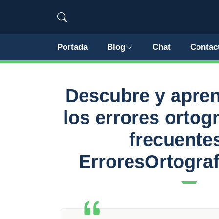
Portada
Blog
Chat
Contac
Descubre y apren
los errores ortog
frecuente
ErroresOrtogra