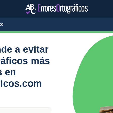
to
de a evitar
ráficos más
s en
ficos.com