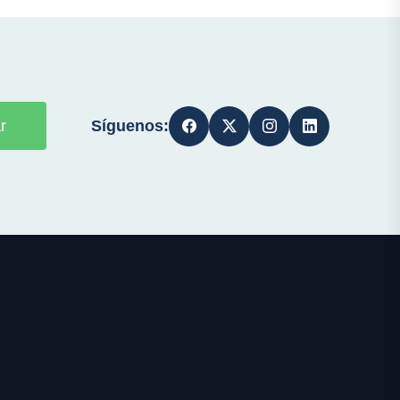
Síguenos:
r